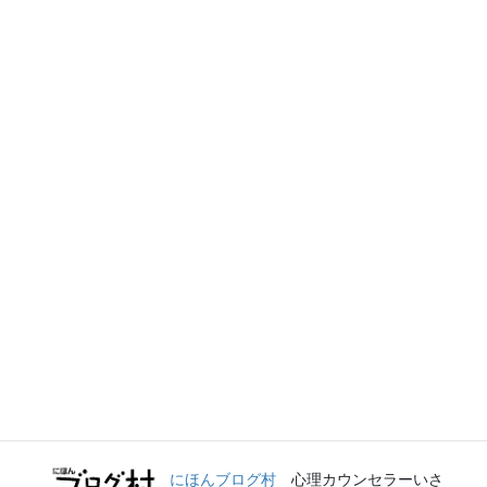
セリング～し・あ・わ・せ
てぃーだ(沖縄情報サイト)
心理カウンセラ
ーいさはやてるよ
Pinterest (ピンタレスト)
ブログ し・
あ・わ・せ
Tumblr (タンブラー）
伊佐早照代のカ
ウンセリング
にほんブログ村
心理カウンセラーいさ