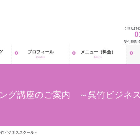
くれたけ
0
受付時間 9:
グ
プロフィール
メニュー（料金）
Profire
Menu
ング講座のご案内 ～呉竹ビジネ
呉竹ビジネススクール～