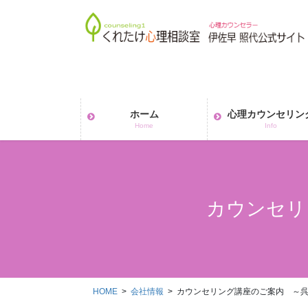
コ
ナ
ン
ビ
テ
ゲ
ン
ー
ツ
シ
へ
ョ
ス
ン
ホーム
心理カウンセリン
キ
に
Home
Info
ッ
移
プ
動
カウンセリ
HOME
会社情報
カウンセリング講座のご案内 ～