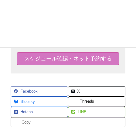
予約をする（スケジュール確認）
伊佐早照代のカウンセリングのご予約確認（24時間
対応） ※お電話によるご予約は、
電話による予
約方法（フリーダイヤル）
でご確認ください。
スケジュール確認・ネット予約する
Facebook
X
Threads
Bluesky
Hatena
LINE
Copy