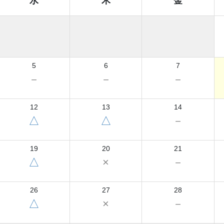
水
木
金
5
6
7
－
－
－
12
13
14
△
△
－
19
20
21
△
×
－
26
27
28
△
×
－