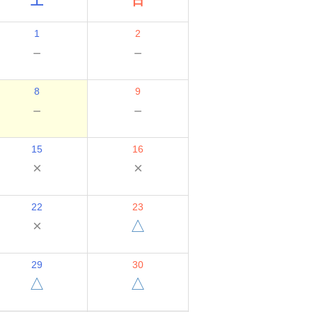
土
日
1
2
－
－
8
9
－
－
15
16
×
×
22
23
×
△
29
30
△
△