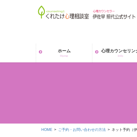
コ
ナ
ン
ビ
テ
ゲ
ン
ー
ツ
シ
へ
ョ
ス
ン
ホーム
心理カウンセリン
キ
に
Home
Info
ッ
移
プ
動
HOME
ご予約・お問い合わせの方法
ネット予約（伊