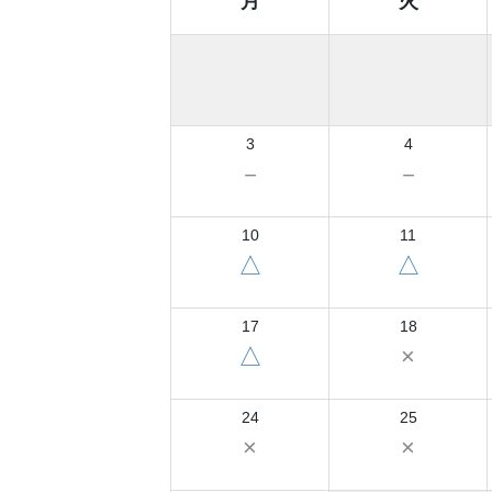
月
火
3
4
－
－
10
11
△
△
17
18
△
×
24
25
×
×