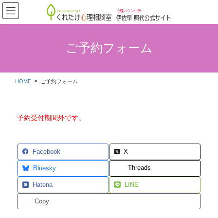
コ
ナ
ン
ビ
テ
ゲ
ン
ー
ツ
シ
ご予約フォーム
へ
ョ
ス
ン
キ
に
HOME
ご予約フォーム
ッ
移
プ
動
予約受付期間外です。
Facebook
X
Threads
Bluesky
Hatena
LINE
Copy